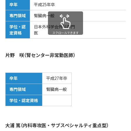
卒年
平成25年卒
専門領域
腎臓病一般
学位・認
日本外科学会外科専門
定資格
スクロールできます
片野 咲（腎センター非常勤医師）
卒年
平成27年卒
専門領域
腎臓病一般
学位・認定資格
大浦 篤（内科専攻医・サブスペシャルティ重点型）