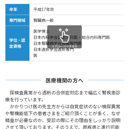
卒年
平成17年卒
専門領域
腎臓病一般
医学博士
日本内科学会認定内科医・総合内科専門医
学位・認
日本腎臓病学会腎臓専門医
定資格
スクロールできます
日本透析学会透析専門
医療機関の方へ
尿検査異常から透析の合併症対応まで幅広く腎疾患診
療を行っています。
かかりつけ医の先生方からは自覚症状のない検尿異常
や腎機能低下の患者さまをご紹介頂くことが多く、なぜ
精査が必要なのか、受診の際にその理由をしっかり説明
させて頂いております。そのうえで、原疾患と進行可能