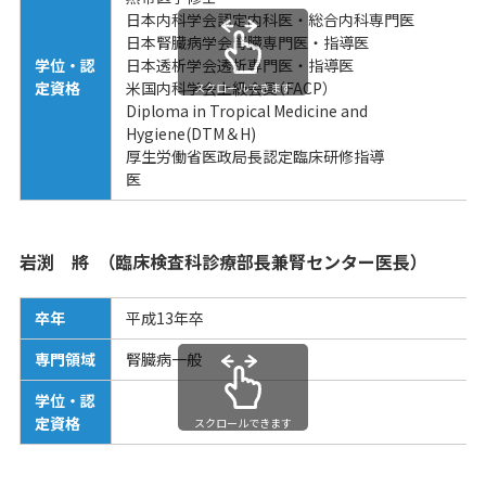
日本内科学会認定内科医・総合内科専門医
日本腎臓病学会腎臓専門医・指導医
学位・認
日本透析学会透析専門医・指導医
定資格
米国内科学会上級会員（FACP）
スクロールできます
Diploma in Tropical Medicine and
Hygiene(DTM＆H)
厚生労働省医政局長認定臨床研修指導
医
岩渕 將 （臨床検査科診療部長兼腎センター医長）
卒年
平成13年卒
専門領域
腎臓病一般
学位・認
定資格
スクロールできます