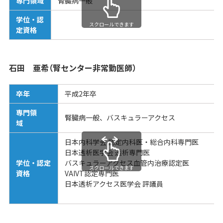
専門領域
腎臓病一般
学位・認
スクロールできます
定資格
石田 亜希（腎センター非常勤医師）
卒年
平成2年卒
専門領
腎臓病一般、バスキュラーアクセス
域
日本内科学会 認定内科医・総合内科専門医
日本透析医学会 透析専門医
学位・認定
バスキュラーアクセス血管内治療認定医
スクロールできます
資格
VAIVT認定専門医
日本透析アクセス医学会 評議員