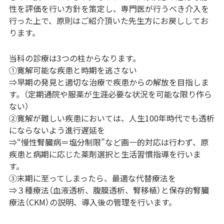
性を評価を行い方針を策定し、専門医が行うべき介入を
行った上で、原則はご紹介頂いた先生方にお戻ししてお
ります。
当科の診療は3つの柱からなります。
①寛解可能な疾患と時期を逃さない
⇒早期の発見と適切な治療で疾患からの解放を目指しま
す。（定期通院や服薬が生涯必要な状況を可能な限り作ら
ない）
②寛解が難しい疾患においては、人生100年時代でも透析
にならないよう進行遅延を
⇒“慢性腎臓病＝塩分制限”など画一的対応は行わず、原
疾患と病期に応じた薬剤選択と生活習慣指導を行いま
す。
③末期に至ってしまったら、最適な代替療法を
⇒３種療法（血液透析、腹膜透析、腎移植）と保存的腎臓
療法（CKM）の説明、導入後の管理を行います。