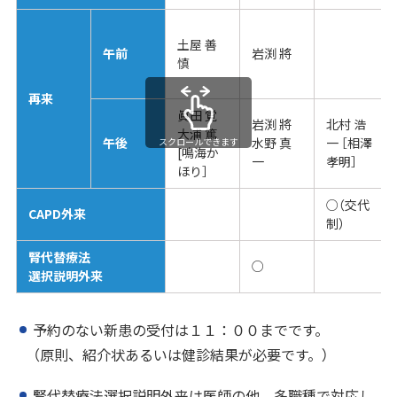
土屋 善
午前
岩渕 將
慎
再来
眞田 覚
岩渕 將
北村 浩
大浦 篤
午後
水野 真
一 ［相澤
スクロールできます
[鳴海か
一
孝明］
ほり］
○（交代
CAPD外来
制）
腎代替療法
○
選択説明外来
予約のない新患の受付は１１：００までです。
（原則、紹介状あるいは健診結果が必要です。）
腎代替療法選択説明外来は医師の他、多職種で対応し