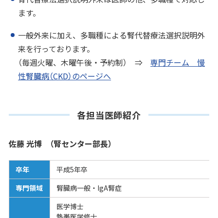
ます。
一般外来に加え、多職種による腎代替療法選択説明外
来を行っております。
（毎週火曜、木曜午後・予約制） ⇒
専門チーム 慢
性腎臓病（CKD）のページへ
各担当医師紹介
佐藤 光博 （腎センター部長）
卒年
平成5年卒
専門領域
腎臓病一般・IgA腎症
医学博士
熱帯医学修士