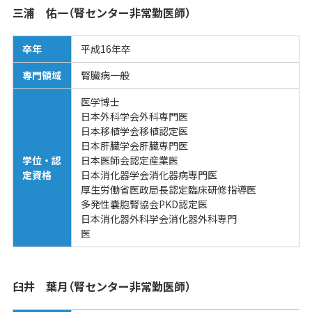
三浦 佑一（腎センター非常勤医師）
卒年
平成16年卒
専門領域
腎臓病一般
医学博士
日本外科学会外科専門医
日本移植学会移植認定医
日本肝臓学会肝臓専門医
学位・認
日本医師会認定産業医
定資格
日本消化器学会消化器病専門医
厚生労働省医政局長認定臨床研修指導医
多発性嚢胞腎協会PKD認定医
日本消化器外科学会消化器外科専門
医
臼井 葉月（腎センター非常勤医師）