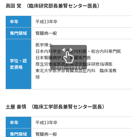
眞田 覚 （臨床研究部長兼腎センター医長）
卒年
平成13年卒
専門領域
腎臓病一般
医学博士
日本内科学会 認定内科医・総合内科専門医
日本腎臓病学会 腎臓専門医
学位・認
厚生労働省医政局長認定臨床研修指導医
定資格
スクロールできます
東北大学医学部腎臓高血圧内科 臨床准教
土屋 善慎 （臨床工学部長兼腎センター医長）
卒年
平成13年卒
専門領域
腎臓病一般