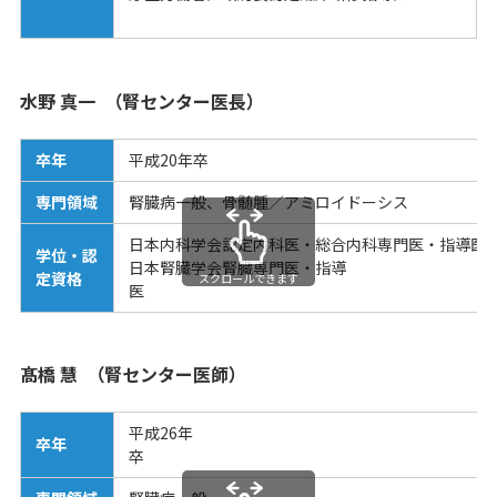
水野 真一 （腎センター医長）
卒年
平成20年卒
専門領域
腎臓病一般、骨髄腫／アミロイドーシス
日本内科学会認定内科医・総合内科専門医・指導医
学位・認
日本腎臓学会腎臓専門医・指導
定資格
スクロールできます
髙橋 慧 （腎センター医師）
平成26年
卒年