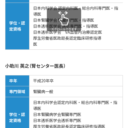
日本内科学会 認定内科医・総合内科専門医・指
導医
日本腎臓学会 腎臓専門医・指導医
学位・認
日本透析医学会 透析専門医・指導医
定資格
スクロールできます
日本透析医学会 VA血管内治療認定医
厚生労働省医政局長認定臨床研修指導
医
小助川 英之（腎センター医長）
卒年
平成20年卒
専門領域
腎臓病一般
日本内科学会認定内科医・総合内科専門医・指
導医
学位・認
日本腎臓病学会腎臓専門医
定資格
日本透析医学会透析専門医
厚生労働省医政局長認定臨床研修指導医