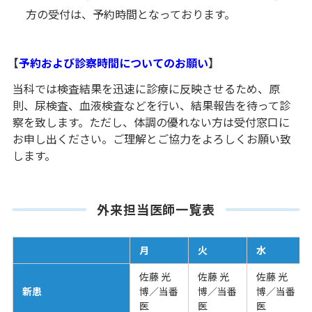
方の受付は、予約時間となっております。
【
予約および診察時間についてのお願い
】
当科では検査結果を迅速に診療に反映させるため、原
則、尿検査、血液検査などを行い、結果報告を待って診
察を致します。ただし、体調の優れない方は受付窓口に
お申し出ください。ご理解とご協力をよろしくお願い致
します。
外来担当医師一覧表
月
火
水
佐藤 光
佐藤 光
佐藤 光
新患
博／当番
博／当番
博／当番
医
医
医