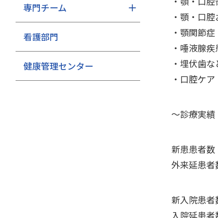
・顎・口腔
専門チーム
・顎・口腔
・顎関節症
看護部門
・唾液腺疾
・埋伏歯な
健康管理センター
・口腔ケア
～診療実績
新患患者数
外来延患者
新入院患者
入院延患者