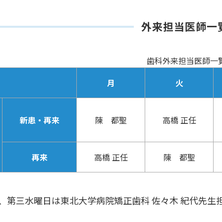
外来担当医師一
歯科外来担当医師一
月
火
新患・再来
陳 都聖
高橋 正任
再来
高橋 正任
陳 都聖
一、第三水曜日は東北大学病院矯正歯科 佐々木 紀代先生