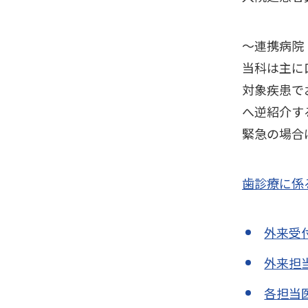
～連携病院
当科は主に
対象疾患で
へ逆紹介す
緊急の場合
歯診療に係
外来受
外来担
各担当