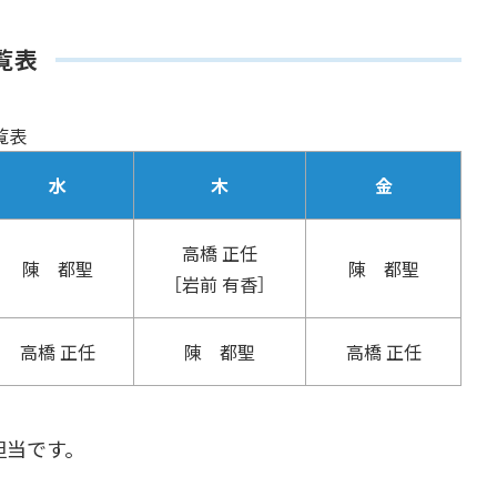
覧表
覧表
水
木
金
高橋 正任
陳 都聖
陳 都聖
［岩前 有香］
高橋 正任
陳 都聖
高橋 正任
担当です。