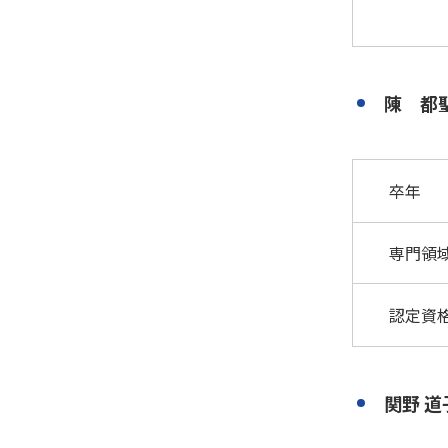
陳 
卒年
専門領
認定資
関野 