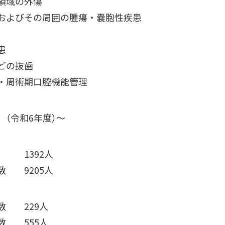
領域の外傷
およびその周囲の腫瘍・嚢胞性疾患
患
どの抜歯
・周術期口腔機能管理
 （令和6年度）～
 1392人
数 9205人
数 229人
数 555人