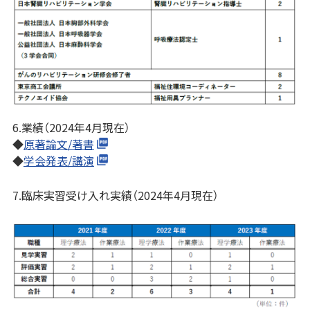
6.業績（2024年4月現在）
◆
原著論文/著書
◆
学会発表/講演
7.臨床実習受け入れ実績（2024年4月現在）