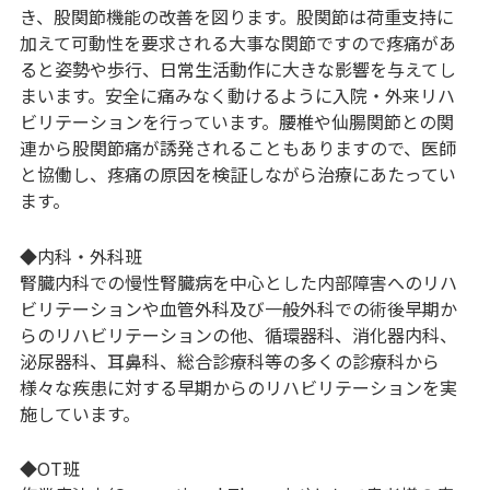
き、股関節機能の改善を図ります。股関節は荷重支持に
加えて可動性を要求される大事な関節ですので疼痛があ
ると姿勢や歩行、日常生活動作に大きな影響を与えてし
まいます。安全に痛みなく動けるように入院・外来リハ
ビリテーションを行っています。腰椎や仙腸関節との関
連から股関節痛が誘発されることもありますので、医師
と協働し、疼痛の原因を検証しながら治療にあたってい
ます。
◆内科・外科班
腎臓内科での慢性腎臓病を中心とした内部障害へのリハ
ビリテーションや血管外科及び一般外科での術後早期か
らのリハビリテーションの他、循環器科、消化器内科、
泌尿器科、耳鼻科、総合診療科等の多くの診療科から
様々な疾患に対する早期からのリハビリテーションを実
施しています。
◆OT班