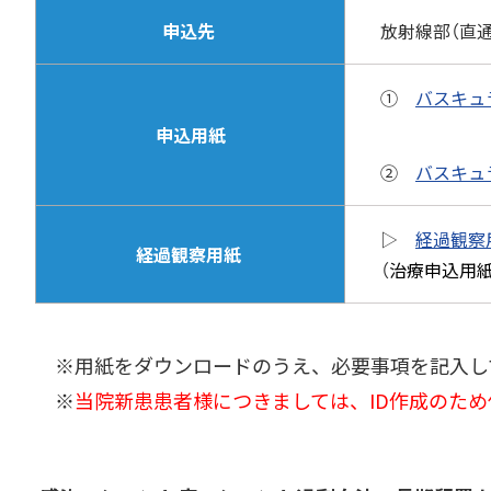
申込先
放射線部（直通） 
①
バスキュ
申込用紙
②
バスキュ
▷
経過観察
経過観察用紙
（
治療申込用
※用紙をダウンロードのうえ、必要事項を記入して
※
当院新患患者様につきましては、ID作成のた