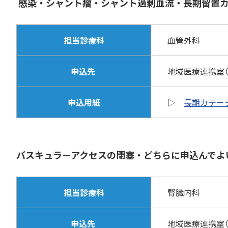
感染・シャント瘤・シャント過剰血流・長期留置カ
担当診療科
血管外科
申込先
地域医療連携室（直通）
申込用紙
▷
長期カテー
バスキュラーアクセスの閉塞・どちらに申込んでよ
担当診療科
腎臓内科
申込先
地域医療連携室（直通）